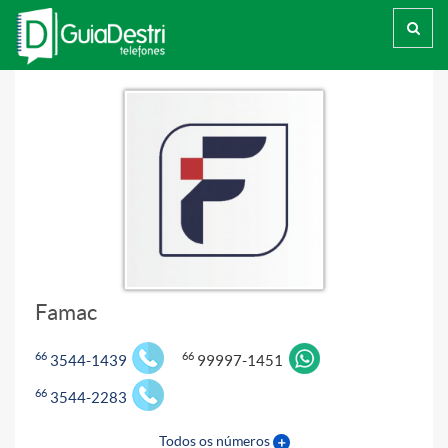
Busca
Famac
66
66
3544-1439
99997-1451
66
3544-2283
Todos os números